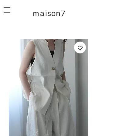
ｍaison7