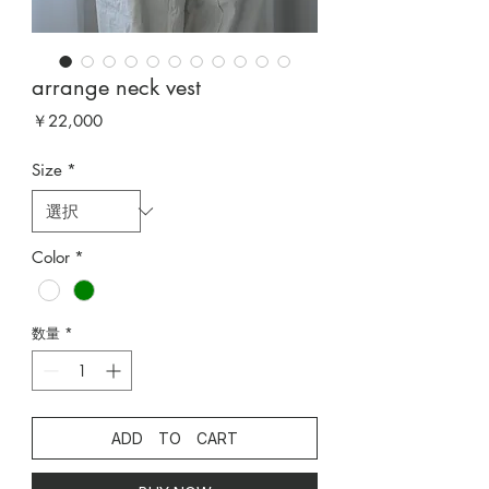
arrange neck vest
価
￥22,000
格
Size
*
Color
*
数量
*
ADD TO CART