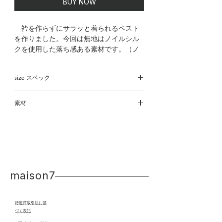
BUY NOW
衿を作らずにサラッと着られるベスト
を作りました。今回は無地はノイルシル
クを使用した落ち感ある素材です。（ノ
イルシルクとは、使用したシルクの残り
くずを原料にして紡績した糸で、環境に
size スペック
配慮したエコ素材となります）裾広がり
のオシャレ感もある1枚です。プリントバ
着丈 72㎝
ージョンは存在感が抜群で、無地のボト
素材
身幅 51㎝
ムに合わせて欲しい1枚です。たまには羽
肩幅 35㎝
本体
目を外して遊んで欲しいという思いまら
Nylon Silk 82%
作りました。カジュアルにもきれいめに
Nylon 18%
も合わせやすく、デイリーに活躍する一
枚です。
No.3605021
maison7
********************************
***
特定商取引法に基
づく表記