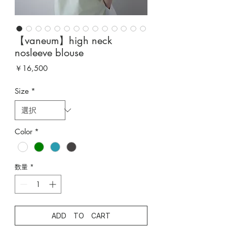
【vaneum】high neck
nosleeve blouse
価
￥16,500
格
Size
*
Color
*
数量
*
ADD TO CART