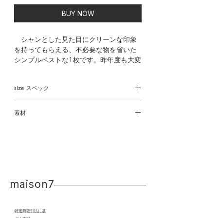
BUY NOW
シャンとした見た目にクリーンな印象
を持ってもらえる、不必要な物を省いた
シンプルベストな1枚です。昨年度も大変
好評だったデザインをアップグレードし
ました。後ろを開けて着られるように着
size スペック
脱の利便性とデザインをうまく融合出来
たと思います薄い生地ではありますが、
着丈 68㎝
しっかりとしているので、衿は立っ
素材
身幅 52㎝
て、 よりきちんと感が出ます。ボトム
肩幅 39㎝
Polyester 85%
インで着て頂いたらミニマルな雰囲気に
Cotton 15%
なりますし、外に出しても裾がラウンド
しておりますので、こなれ感がでます。
No.3605032
maison7
********************************
***
特定商取引法に基