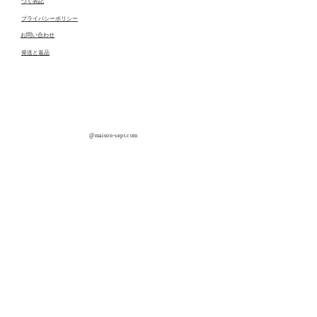
づく表記
Made in China
プライバシーポリシー
​お問い合わせ
発送と返品
​@maison-sept.com