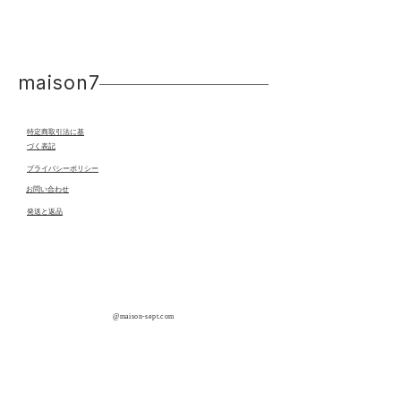
No.3607003
*********************
maison7
made in Japan
特定商取引法に基
づく表記
プライバシーポリシー
​お問い合わせ
発送と返品
​@maison-sept.com