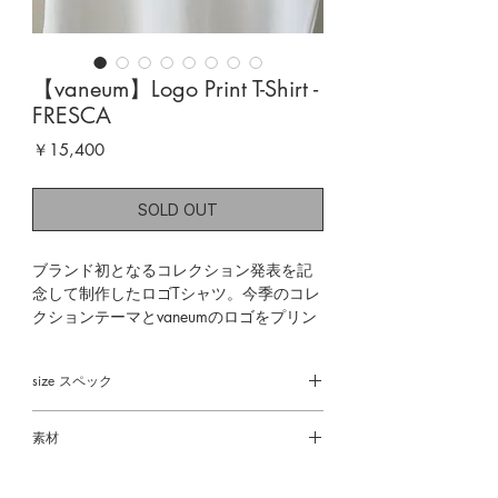
【vaneum】Logo Print T-Shirt -
FRESCA
価
￥15,400
格
SOLD OUT
ブランド初となるコレクション発表を記
念して制作したロゴTシャツ。今季のコレ
クションテーマとvaneumのロゴをプリン
トし、ブランドの世界観をシンプルに表
現しました。柔らかく肌になじむ上質な
size スペック
素材を使用し、FRESCAらしい心地よい着
用感に仕上げました。ゆったりとしたオ
着丈 63㎝
ーバーサイズシルエットで、ユニセック
素材
身幅 54㎝
スで着用可能。記念アイテムとしても特
肩幅 55㎝
Cotton 100%
別な一枚です。
袖丈 20㎝