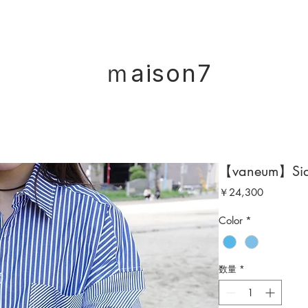
ｍaison7
【vaneum】Sidog
価
￥24,300
格
Color
*
数量
*