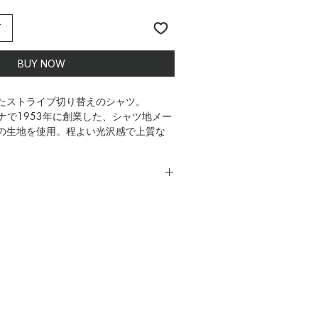
T
BUY NOW
用したストライプ切り替えのシャツ。
ナで1953年に創業した、シャツ地メー
S」の生地を使用。程よい光沢感で上質な
違いのストライプを使用しております。
大切にした大き目シャツで、着ればわ
後ろ身頃のふくらみなど小さなこだわ
ているので、ぜひ着用して頂きたい。
タンも良い味を出しており、より高級
す。全体のシルエットと切り替えデザ
り、ユニセックスとしても着用可能。
***************