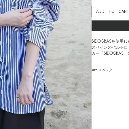
ADD TO CAR
SIDOGRASを使
スペインのバルセロ
カー「SIDOGRA
綿100％のピッチ
大人のシルエットを
size スペック
かる襟元の立体感や
りがたくさん詰まっ
着丈 78/85cm
オリジナルシェルボ
身幅 64㎝
感が伝わると思いま
肩幅 64㎝
インのバランスに拘
袖丈 47㎝
no.3605006
****************