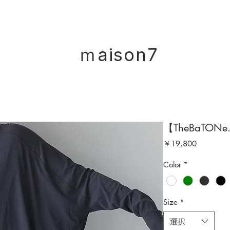
ｍaison7
【TheBaTONe
価
￥19,800
格
Color
*
Size
*
選択