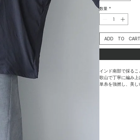
数量
*
ADD TO CAR
インド南部で採るこ
歌山で丁寧に編み上
単糸を強撚し、美し
持っておりドライタ
す。斜行するのも特
動きのある素材です
薄地ながら肌離れの
no.6507012
****************