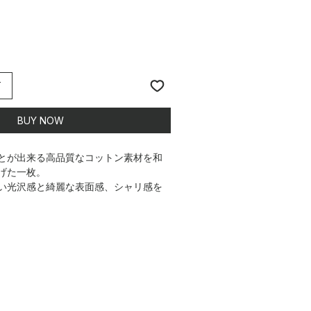
T
BUY NOW
とが出来る高品質なコットン素材を和
げた一枚。
い光沢感と綺麗な表面感、シャリ感を
ッチに仕上げたオリジナルの素材で
徴の一つで、シンプルながらも表情と
。
良い、真夏に着心地の良い素材です。
*************