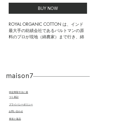
BUY NOW
ROYAL ORGANIC COTTON は、インド
最大手の紡績会社であるバルトマンの原
料のプロが現地（綿農家）まで行き、綿
の品質（繊維長やネップの多さなど）を
チェックし最上級の原料のみで作った素
材になります。この素材を、カットソー
産地である和歌山で編み立て、染色、加
工（RP加工）を施したMADE IN
WAKAYAMAです！
maison7
no.6507002
特定商取引法に基
づく表記
******************************
プライバシーポリシー
made in Japan
​お問い合わせ
発送と返品