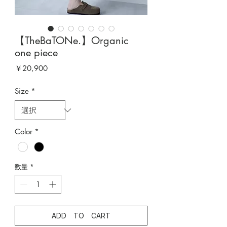
【TheBaTONe.】Organic
one piece
価
￥20,900
格
Size
*
Color
*
数量
*
ADD TO CART