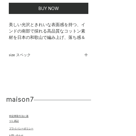
BUY NOW
美しい光沢ときれいな表面感を持つ、イ
ンドの南部で採れる高品質なコットン素
材を日本の和歌山で編み上げ、落ち感＆
シャリ感あるFRESCA。オリジナルのジャ
ージー地で、強撚、単糸で作っており、
size スペック
斜行するのが生地の特徴です。シンプル
ながらも着映えする1着だから、大人のデ
着丈 124cm
イリースタイルにぴったり。
身幅 64cm
肩幅 64cm
no.9607002
袖丈 45cm
********************************
maison7
**
made in Japan
特定商取引法に基
づく表記
プライバシーポリシー
​お問い合わせ