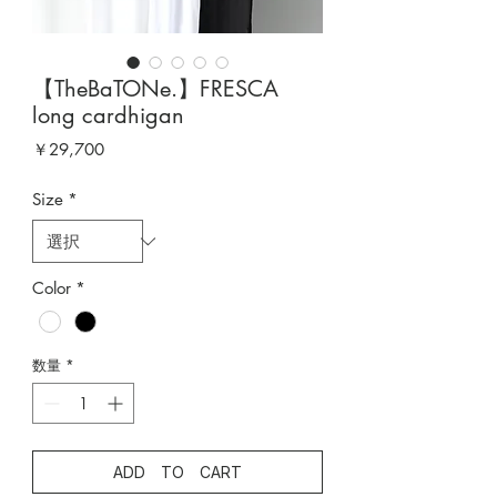
【TheBaTONe.】FRESCA
long cardhigan
価
￥29,700
格
Size
*
Color
*
数量
*
ADD TO CART