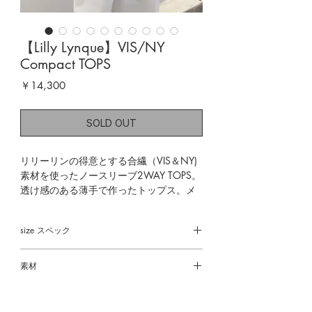
【Lilly Lynque】VIS/NY
Compact TOPS
価
￥14,300
格
SOLD OUT
リリーリンの得意とする合繊（VIS＆NY)
素材を使ったノースリーブ2WAY TOPS。
透け感のある薄手で作ったトップス。メ
リハリのついた遊び心のある大人の夏の
スタイルに。
size スペック
no.8608020
着丈 58㎝
素材
身幅 53㎝
**************************
肩幅 54㎝
Viscose 65%
Nylon 35%
made in China